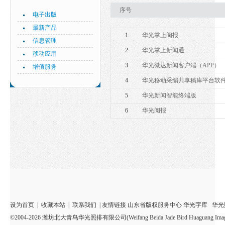
序号
电子出版
最新产品
1
华光掌上阅报
信息管理
2
华光掌上新闻通
移动应用
3
华光微达新闻客户端（APP）
增值服务
4
华光移动采编共享稿库平台软
5
华光新闻智能终端版
6
华光阅报
设为首页
|
收藏本站
|
联系我们
| 友情链接
山东省版权服务中心
华光字库
华光
©2004-2026 潍坊北大青鸟华光照排有限公司(Weifang Beida Jade Bird Huaguang Imagesetter Sy