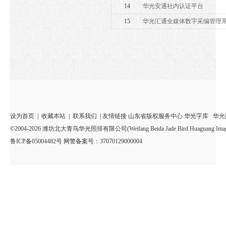
14
华光安通社内认证平台
15
华光汇通全媒体数字采编管理
设为首页
|
收藏本站
|
联系我们
| 友情链接
山东省版权服务中心
华光字库
华光
©2004-2026 潍坊北大青鸟华光照排有限公司(Weifang Beida Jade Bird Huaguang Imagesetter Sy
鲁ICP备05004482号 网警备案号：37070129000004